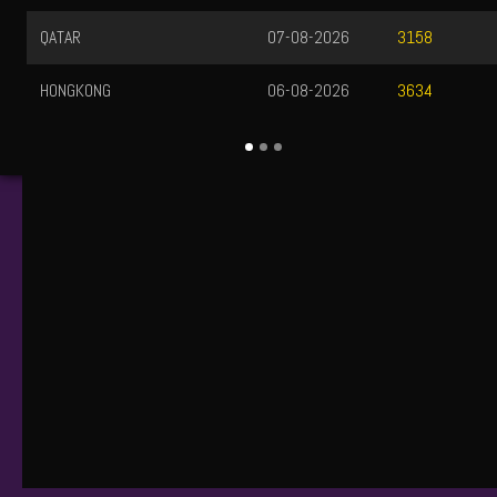
QATAR
07-08-2026
3158
HONGKONG
06-08-2026
3634