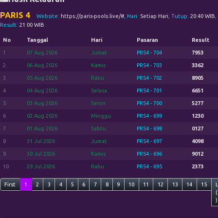
PARIS 4
Website:
https://paris-pools.live/#
, Hari:
Setiap Hari
, Tutup:
20:40 WIB
,
Result:
21:00 WIB
No
Tanggal
Hari
Pasaran
Result
1
07 Aug 2026
Jumat
PRS4 - 704
7953
2
06 Aug 2026
Kamis
PRS4 - 703
3362
3
05 Aug 2026
Rabu
PRS4 - 702
8905
4
04 Aug 2026
Selasa
PRS4 - 701
6651
5
03 Aug 2026
Senin
PRS4 - 700
5277
6
02 Aug 2026
Minggu
PRS4 - 699
1230
7
01 Aug 2026
Sabtu
PRS4 - 698
0127
8
31 Jul 2026
Jumat
PRS4 - 697
4098
9
30 Jul 2026
Kamis
PRS4 - 696
9012
10
29 Jul 2026
Rabu
PRS4 - 695
2373
First
1
2
3
4
5
6
7
8
9
10
11
12
13
14
15
(
)