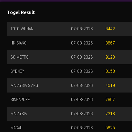
Togel Result
TOTO WUHAN
07-08-2026
8442
HK SIANG
07-08-2026
8867
SG METRO
07-08-2026
9123
SYDNEY
07-08-2026
0158
MALAYSIA SIANG
07-08-2026
4519
SINGAPORE
07-08-2026
7907
MALAYSIA
07-08-2026
7218
MACAU
07-08-2026
5825