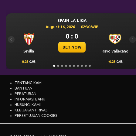
SPAIN LA LIGA
August 16, 2026 — 02:30 WIB
0 : 0
Previous
Ne
BET NOW
lla
Rayo Vallecano
Alaves
0.95
-0.25
0.95
0.00
0.6
TENTANG KAMI
BANTUAN
PERATURAN
INFORMASI BANK
HUBUNGI KAMI
KEBIJAKAN PRIVASI
PERSETUJUAN COOKIES