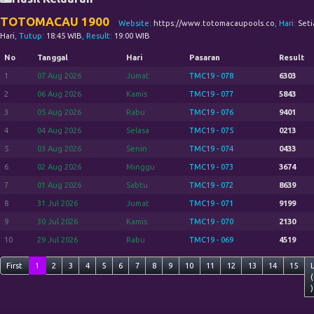
TOTOMACAU 1900
Website:
https://www.totomacaupools.co
, Hari:
Seti
Hari
, Tutup:
18:45 WIB
, Result:
19:00 WIB
No
Tanggal
Hari
Pasaran
Result
1
07 Aug 2026
Jumat
TMC19 - 078
6303
2
06 Aug 2026
Kamis
TMC19 - 077
5843
3
05 Aug 2026
Rabu
TMC19 - 076
9401
4
04 Aug 2026
Selasa
TMC19 - 075
0213
5
03 Aug 2026
Senin
TMC19 - 074
0433
6
02 Aug 2026
Minggu
TMC19 - 073
3674
7
01 Aug 2026
Sabtu
TMC19 - 072
8639
8
31 Jul 2026
Jumat
TMC19 - 071
9199
9
30 Jul 2026
Kamis
TMC19 - 070
2130
10
29 Jul 2026
Rabu
TMC19 - 069
4519
First
1
2
3
4
5
6
7
8
9
10
11
12
13
14
15
(
)